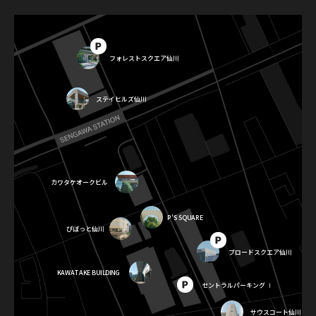
フォレストスクエア仙川
ステイヒルズ仙川
カワタケオークビル
P'S SQUARE
ぴぼっと仙川
ブロードスクエア仙川
KAWATAKE BUILDING
セントラルパーキング Ⅰ
サウスコート仙川