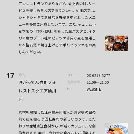
アンレストランでありながら、最上級の味、サー
ビスを楽しめるお店でありたい…。 仙川店では、
シャキシャキで新鮮なお野菜を中心としたメニ
ューを多数ご用意しています。 また、デュラム小
麦本来の「旨味・風味」をもった生パスタと、イタ
リア産カプート社のピッツァ専用小麦を使用し
た本格石窯で焼き上げるナポリピッツァもお楽
しみください。
17
寿司
03-6279-5277
TEL
匠がってん寿司フォ
11:00〜21:00
営業時間
WEBSITE
HP
レストスクエア仙川
店
素材を熟知した江戸前寿司職人がお客様の目の
前で技を振るう回転寿司の新しいカタチ。こだ
わりの産地直送食材から、斬新でカジュアルな創
作寿司まで、素材に合わせた食べ方をご提案する