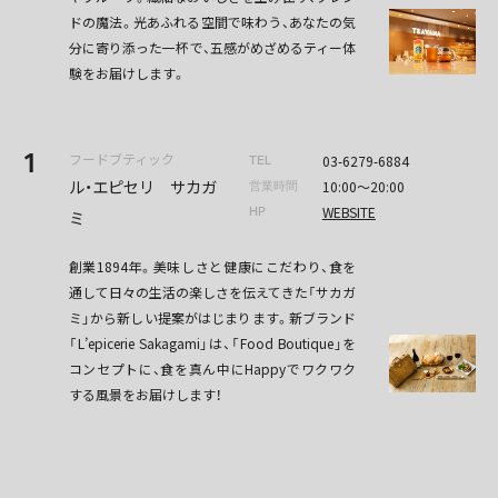
ドの魔法。光あふれる空間で味わう、あなたの気
分に寄り添った一杯で、五感がめざめるティー体
験をお届けします。
1
フードブティック
03-6279-6884
TEL
ル・エピセリ サカガ
10:00〜20:00
営業時間
WEBSITE
HP
ミ
創業1894年。美味しさと健康にこだわり、食を
通して日々の生活の楽しさを伝えてきた「サカガ
ミ」から新しい提案がはじまります。新ブランド
「L’epicerie Sakagami」は、「Food Boutique」を
コンセプトに、食を真ん中にHappyでワクワク
する風景をお届けします！