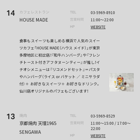
14
カフェレストラン
03-5969-8910
TEL
HOUSE MADE
11:00〜22:00
営業時間
WEBSITE
HP
食事もスイーツも楽しめる横浜で人気のスイー
ツカフェ「HOUSE MADE（ハウス メイド）」が東京
多摩地区に初出店！『和牛ハンバーグ』や『フレン
チトースト付きアフタヌーンティー』が推し！イ
チオシメニューは『リコメンドセット』＝パスタ
やハンバーグ（ライス or バケット ／ ミニサラダ
付）＋ お好きなスイーツ＋ お好きなドリンク。
仙川店オリジナルのパフェもございます！
13
焼肉
03-5969-8529
TEL
京都焼肉 天壇1965
11:00～15:00 / 17:00～
営業時間
22:00
SENGAWA
WEBSITE
HP