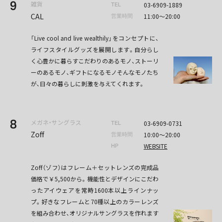
9
雑貨
03-6909-1889
TEL
CAL
11:00〜20:00
営業時間
「Live cool and live wealthily」をコンセプトに、
ライフスタイルグッズを展開します。自分らし
く心豊かに暮らすこだわりのあるモノ、ストーリ
ーのあるモノ、ギフトになるモノそんなモノたち
が、日々の暮らしに刺激を与えてくれます。
8
メガネ・サングラス
03-6909-0731
TEL
Zoff
10:00〜20:00
営業時間
WEBSITE
HP
Zoff（ゾフ）はフレーム＋セットレンズの完成品
価格で￥5,500から。機能性とデザインにこだわ
ったアイウェアを常時1600本以上ラインナッ
プ。好きなフレームと70種以上のカラーレンズ
を組み合わせ、オリジナルサングラスを作れます