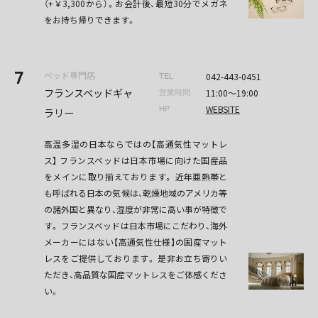
（+￥3,300から）。お会計後、最短30分でメガネ
をお持ち帰りできます。
7
ベッド専門店
042-443-0451
TEL
フランスベッドギャ
11:00〜19:00
営業時間
WEBSITE
HP
ラリー
高温多湿の日本ならではの【高通気性マットレ
ス】 フランスベッドは日本市場に向けた国産品
をメインに取り揃えております。 近年亜熱帯と
も呼ばれる日本の気候は、乾燥地域のアメリカ等
の諸外国と異なり、湿度が非常に高い事が特徴で
す。 フランスベッドは日本市場にこだわり、海外
メーカーにはない【高通気性仕様】の国産マット
レスをご提供しております。 是非お立ち寄りい
ただき、高品質な国産マットレスをご体感くださ
い。