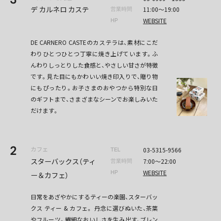
デ カルネロ カステ
11:00～19:00
営業時間
WEBSITE
HP
DE CARNERO CASTEのカステラは、素材にこだ
わりひとつひとつ丁寧に焼き上げています。ふ
んわりしっとりした食感と、やさしい甘さが特徴
です。見た目にもかわいい焼き印入りで、贈り物
にもぴったり。お子さまのおやつから特別な日
のギフトまで、さまざまなシーンでお楽しみいた
だけます。
2
カフェ
03-5315-9566
TEL
スターバックス（ティ
7:00〜22:00
営業時間
WEBSITE
HP
ー＆カフェ）
日常をあざやかにするティーの楽園、スターバッ
クス ティー & カフェ。 丹念に選びぬいた、茶葉
やフルーツ。繊細なおいしさを生み出す、ブレン