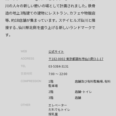
川の人々の新しい憩いの場として計画されました。鉄骨
造の地上3階建ての建物にレストラン、カフェや物販店
等、約18店舗が集まっています。ステイヒルズ仙川と隣
接する、仙川駅北側を盛り上げる新しいランドマークで
す。
公式サイト
WEB
〒182-0002 東京都調布市仙川町3-1-17
ADDRESS
03-5384-3131
TEL
7:00 ～ 22:00
営業時間
1階
店舗及び有料駐輪場、有料
COMPRESSION
駐車場
2階
店舗・トイレ
3階
店舗
エレベーター
OTHER
だれでもトイレ
授乳室